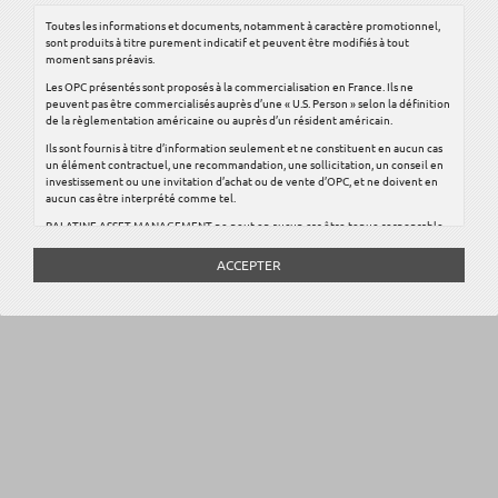
Toutes les informations et documents, notamment à caractère promotionnel,
sont produits à titre purement indicatif et peuvent être modifiés à tout
moment sans préavis.
Les OPC présentés sont proposés à la commercialisation en France. Ils ne
peuvent pas être commercialisés auprès d’une « U.S. Person » selon la définition
de la règlementation américaine ou auprès d’un résident américain.
Ils sont fournis à titre d’information seulement et ne constituent en aucun cas
un élément contractuel, une recommandation, une sollicitation, un conseil en
investissement ou une invitation d’achat ou de vente d’OPC, et ne doivent en
aucun cas être interprété comme tel.
PALATINE ASSET MANAGEMENT ne peut en aucun cas être tenue responsable
pour toute décision prise sur la base de leur présentation sur son site internet.
Investir implique des risques.
Les investissements financiers sont soumis aux
fluctuations des marchés financiers, peuvent donc varier tant à la baisse qu’à la
hausse et présenter un risque de perte du capital investi.
Par conséquent, PALATINE ASSET MANAGEMENT recommande à toute
personne intéressée par les OPC, préalablement à toute souscription, de
s’assurer qu’elle dispose de l’expérience et des connaissances nécessaires lui
permettant de fonder sa décision d’investissement, notamment au regard de
ses conséquences juridiques et fiscales.
Avant toute décision d’investissement, nous vous invitons à prendre contact
avec votre conseiller habituel.
Avant d’investir dans un OPC, vous devez prendre connaissance de son
Document d’Information Clé pour l’Investisseur (DICI). En complément, le