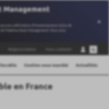
set Management
×
 aucune sollicitation d’investissement et/ou de
ant de Palatine Asset Management. Nous vous
Réglementation
Nous contacter
 Durable
Gestion sous mandat
Actualités
ble en France