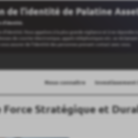
on de l’identité de Palatine As
 d’identité.
d’identité. Nous appelons à la plus grande vigilance et à ne répondre à
adresses de courrier électronique, appels téléphoniques etc. se réclam
 vous assurer de l’identité des personnes prenant contact avec vous.
Nous connaître
Investissement
e Force Stratégique et Dura