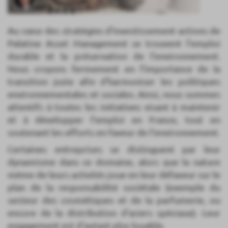
Au cœur des stratégies d'investissement actions de
Palatine Asset Management se trouvent l'emploi
durable et la préservation de l'environnement.
Nous croyons fermement en l'importance de la
transition juste afin d'harmoniser les politiques
environnementales et sociales. Ainsi, nous sommes
attentifs à toutes les initiatives visant à maintenir
et à développer l'emploi en France, tout en
soutenant les efforts en faveur de l'environnement.
Certaines entreprises se distinguent par leur
dynamisme dans ce domaine, alors que la nature
même de leurs activités joue en leur défaveur sur le
plan de la responsabilité sociétale (exemple du
secteur des cosmétiques et de la parfumerie, ou
encore de la distribution d'aciers spéciaux). Leur
engagement est d'autant plus louable.