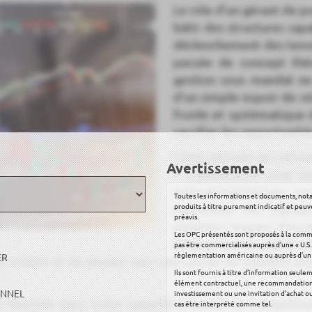
Le rôle d'un gérant de po
bâtir des structures capa
déclenchement des tensi
passée de concept théo
gestion sous mandat ne
d’un simple espoir de re
froide et systématique 
sacrifier les opportunité
Cette période de turbule
Avertissement
» a pleinement joué son
macroéconomiques souv
Toutes les informations et documents, no
produits à titre purement indicatif et peu
rigoureuse des signau
préavis.
premiers risques d'esca
Les OPC présentés sont proposés à la comme
déclenchant un signal « 
pas être commercialisés auprès d’une « U.S. 
règlementation américaine ou auprès d’un 
ER
et crédit) et de pivoter vers une poche de liquidité pro
Ils sont fournis à titre d’information seul
élément contractuel, une recommandation, u
ONNEL
investissement ou une invitation d’achat o
t illustrée dans notre capacité à limiter le « drawdow
cas être interprété comme tel.