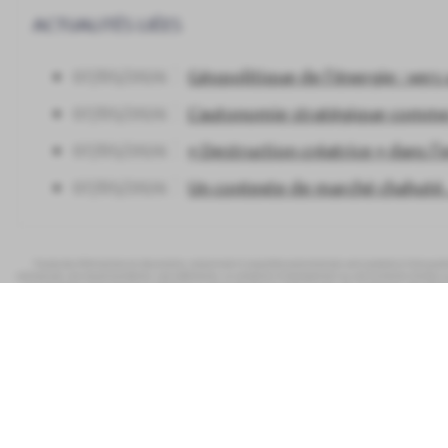
ACTUALITÉS LIÉES
07/05/2026
Géopolitique de l’énergie : ver
07/05/2026
L’autonomie stratégique comme 
07/05/2026
« Destruction créatrice » dans l
07/05/2026
Un contexte de marché chahuté…
Toutes les informations et documents, notamment à caractère promotionnel, sont produits à titre pureme
contractuel, une recommandation, une sollicitation, un conseil en investissement ou une invitation d’achat o
tant à la baisse qu’à la hausse et présenter un risque de perte du capital investi. Par conséquent, PALA
décision d’investissement, notamment au regard de ses conséquences juridiques et fiscales, et de prend
information détaillée sur l’ensemble des renseignements pré
Plan du site
Mentions l