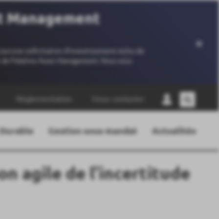
set Management
×
 aucune sollicitation d’investissement et/ou de
ant de Palatine Asset Management. Nous vous
Réglementation
Nous contacter
 Durable
Gestion sous mandat
Actualités
on agile de l’incertitude