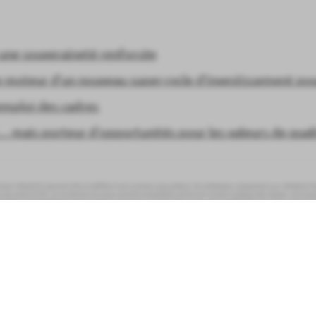
couvrant les 5 dernières années de la vie d
durée inférieure. L’OPC est classé sur une é
niveau croissant de volatilité. La catégorie 
garantie et pourra évoluer dans le temps. La
signifie pas « sans risque ». Le(s) risque(s) 
s une souveraineté renforcée
compte dans cet indicateur est (sont) défin
retrouverez en ligne ainsi que l’ensemble d
moteur d’un nouveau super-cycle d’investissement pour
'emploi des cadres
 mais porteur d’opportunités pour les valeurs de qual
nt indicatif et peuvent être modifiés à tout moment sans préavis. Ils s’adressent uniquement aux résidents fisca
u de vente d’OPC, et ne doivent en aucun cas être interprétés comme tel. Investir implique des risques. Les inve
TINE ASSET MANAGEMENT recommande à toute personne intéressée par les OPC, préalablement à toute souscription, 
re contact avec son conseiller habituel. Avant d’investir dans un OPC, vous devez prendre connaissance de son D
sentés de façon résumée dans le DICI (gestion mise en œuvre, risques, frais notamment). Les performances passée
égales
Protection des données personnelles
Accessibilité
Pol
Palatine Asset Management est une filiale de Banque Palatine