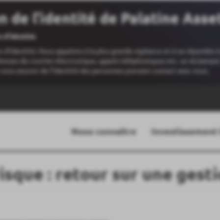
on de l’identité de Palatine As
 d’identité.
d’identité. Nous appelons à la plus grande vigilance et à ne répondre à
adresses de courrier électronique, appels téléphoniques etc. se réclam
 vous assurer de l’identité des personnes prenant contact avec vous.
Nous connaître
Investissement
isque : retour sur une gesti