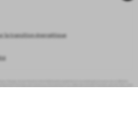
e l’OPC ou depuis sa création en cas de
chelle de 1 à 7 en fonction de son
de risque auquel il est associé n’est pas
 catégorie la plus faible (niveau 1) ne
important(s) pour l’OPC non pris en
i(s) dans le prospectus que vous
es informations relatives à l’OPC.
 la transition énergétique
ité
ux français. Ils sont fournis à titre d’information seulement et ne constituent en aucun cas un élément
stissements financiers sont soumis aux fluctuations et aux aléas des marchés financiers, peuvent donc varier
de s’assurer qu’elle dispose de l’expérience et des connaissances nécessaires lui permettant de fonder sa
ocument d’Information Clé pour l’Investisseur (DICI). En complément, le prospectus de l’OPC fournit une
s ne sont pas un indicateur fiable des performances futures.
itique cookies
Contact