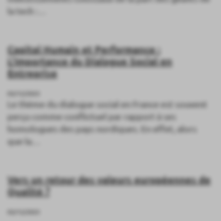
la tech :…
Capital Humain et Performance :
L'Importance du Dialogue Social en
Entreprise
03/12/2025
Le thème du dialogue social en France est souvent
perçu comme conflictuel par rapport à ses
homologues des pays nordiques. En effet, alors
que la…
Vers un retour des valeurs européennes de
Qualité ?
03/12/2025