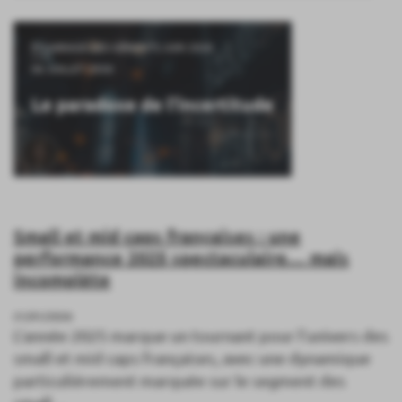
ÉCLAIRAGE DES GÉRANTS JUIN 2026
06 JUILLET 2026
Le paradoxe de l'incertitude
Small et mid caps françaises : une
performance 2025 spectaculaire… mais
incomplète
21/01/2026
L’année 2025 marque un tournant pour l’univers des
small et mid caps françaises, avec une dynamique
particulièrement marquée sur le segment des