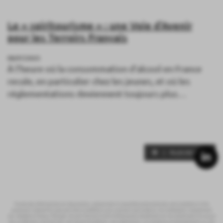
Le « spiritourisme » : une Voie d’Avenir
pour les Terroirs Français
08/07/2025
À l’heure où la consommation d’alcool en France
recule, en particulier chez les jeunes, et où les
réglementations deviennent toujours plus…
PLUS DE NEWS
Toutes les informations et documents, notamment à caractère promotionnel, sont produits à titre
purement indicatif et peuvent être modifiés à tout moment sans préavis. Ils s’adressent uniquement
aux résidents fiscaux français. Ils sont fournis à titre d’information seulement et ne constituent en aucun
cas un élément contractuel, une recommandation, une sollicitation, un conseil en investissement ou une